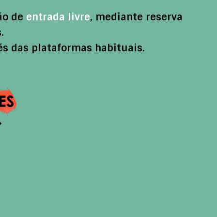
são de
entrada
livre
, mediante reserva
.
s das plataformas habituais.